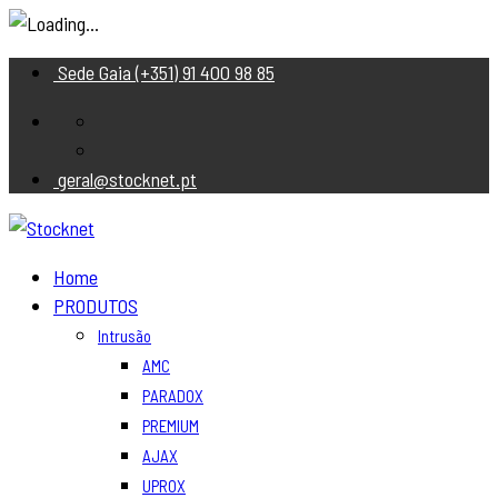
Sede Gaia (+351) 91 400 98 85
geral@stocknet.pt
Home
PRODUTOS
Intrusão
AMC
PARADOX
PREMIUM
AJAX
UPROX